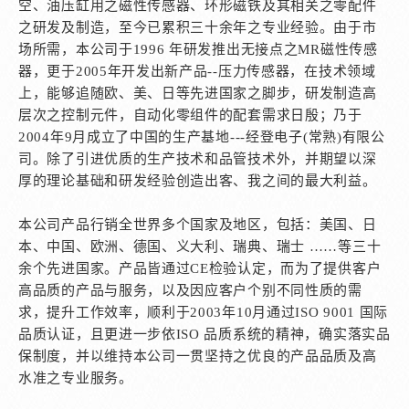
空、油压缸用之磁性传感器、环形磁铁及其相关之零配件
之研发及制造，至今已累积三十余年之专业经验。由于市
场所需，本公司于1996 年研发推出无接点之MR磁性传感
器，更于2005年开发出新产品--压力传感器，在技术领域
上，能够追随欧、美、日等先进国家之脚步，研发制造高
层次之控制元件，自动化零组件的配套需求日殷；乃于
2004年9月成立了中国的生产基地---经登电子(常熟)有限公
司。除了引进优质的生产技术和品管技术外，并期望以深
厚的理论基础和研发经验创造出客、我之间的最大利益。
本公司产品行销全世界多个国家及地区，包括：美国、日
本、中国、欧洲、德国、义大利、瑞典、瑞士 ……等三十
余个先进国家。产品皆通过CE检验认定，而为了提供客户
高品质的产品与服务，以及因应客户个别不同性质的需
求，提升工作效率，顺利于2003年10月通过ISO 9001 国际
品质认证，且更进一步依ISO 品质系统的精神，确实落实品
保制度，并以维持本公司一贯坚持之优良的产品品质及高
水准之专业服务。